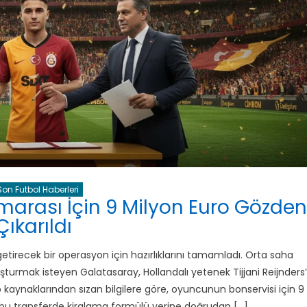
Son Futbol Haberleri
marası İçin 9 Milyon Euro Gözden
Çıkarıldı
getirecek bir operasyon için hazırlıklarını tamamladı. Orta saha
turmak isteyen Galatasaray, Hollandalı yetenek Tijjani Reijnders’
p kaynaklarından sızan bilgilere göre, oyuncunun bonservisi için 9
e bu transferde kiralama formülü yerine doğrudan […]