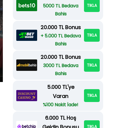
TIKLA
5000 TL Bedava
Bahis
20.000 TL Bonus
TIKLA
+ 5.000 TL Bedava
Bahis
20.000 TL Bonus
TIKLA
3000 TL Bedava
Bahis
5.000 TL'ye
Varan
TIKLA
%100 Nakit İade!
6.000 TL Hoş
Geldin Bonusu
TIKLA