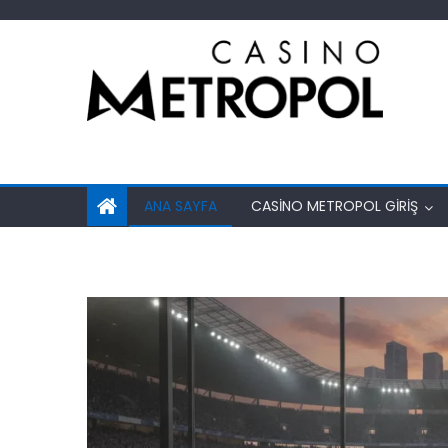
İçeriğe
geç
ANA SAYFA
CASINO METROPOL GIRIŞ