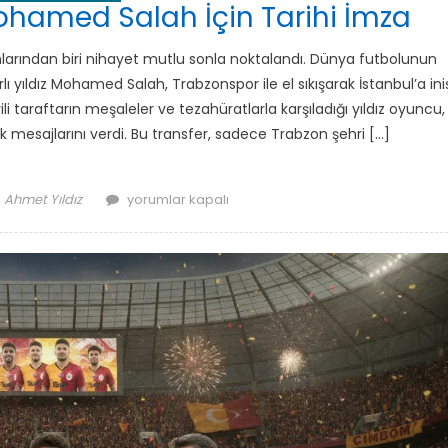
 Mohamed Salah İçin Tarihi İmza
nlarından biri nihayet mutlu sonla noktalandı. Dünya futbolunun
lı yıldız Mohamed Salah, Trabzonspor ile el sıkışarak İstanbul’a ini
 taraftarın meşaleler ve tezahüratlarla karşıladığı yıldız oyuncu,
ilk mesajlarını verdi. Bu transfer, sadece Trabzon şehri […]
Author
Fırtına’nın
Ahmet Yıldız
yorumlar kapalı
Yeni
Kralı:
Mohamed
Salah
İçin
Tarihi
İmza
için