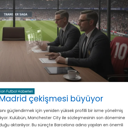
Son Futbol Haberleri
-Madrid çekişmesi büyüyor
nı güçlendirmek için yeniden yüksek profilli bir isme yönelmiş
alıyor. Kulübün, Manchester City ile sözleşmesinin son dönemine
duğu aktarılıyor. Bu süreçte Barcelona adına yapılan en önemli