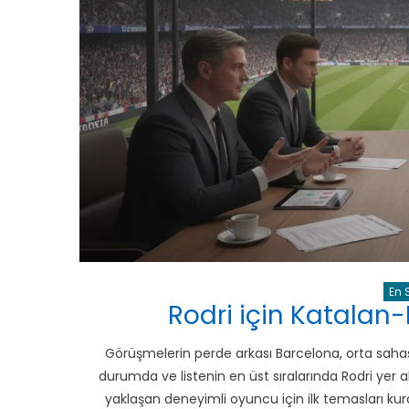
En 
Rodri için Katalan
Görüşmelerin perde arkası Barcelona, orta sahası
durumda ve listenin en üst sıralarında Rodri yer 
yaklaşan deneyimli oyuncu için ilk temasları kur