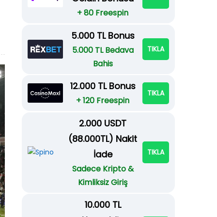
+ 80 Freespin
5.000 TL Bonus
TIKLA
5.000 TL Bedava
Bahis
12.000 TL Bonus
TIKLA
+ 120 Freespin
2.000 USDT
(88.000TL) Nakit
TIKLA
İade
Sadece Kripto &
Kimliksiz Giriş
10.000 TL