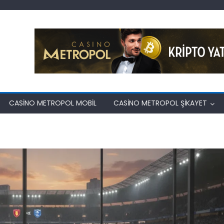
CASINO METROPOL MOBIL
CASINO METROPOL ŞIKAYET