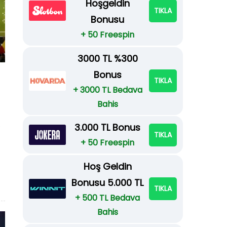
Hoşgeldin
TIKLA
Bonusu
+ 50 Freespin
3000 TL %300
Bonus
TIKLA
+ 3000 TL Bedava
Bahis
p
3.000 TL Bonus
TIKLA
+ 50 Freespin
Hoş Geldin
Bonusu 5.000 TL
TIKLA
+ 500 TL Bedava
Bahis