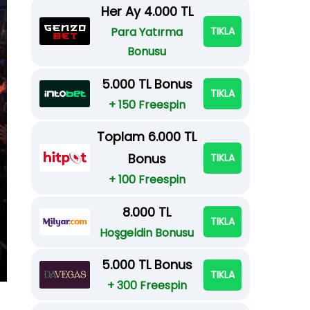
Her Ay 4.000 TL
TIKLA
Para Yatırma
Bonusu
5.000 TL Bonus
TIKLA
+ 150 Freespin
Toplam 6.000 TL
Bonus
TIKLA
+ 100 Freespin
8.000 TL
TIKLA
Hoşgeldin Bonusu
5.000 TL Bonus
TIKLA
+ 300 Freespin