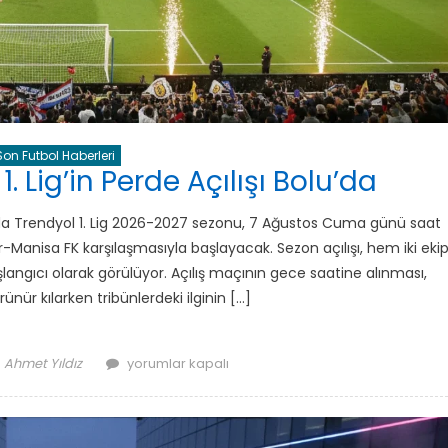
Son Futbol Haberleri
 Lig’in Perde Açılışı Bolu’da
nda Trendyol 1. Lig 2026-2027 sezonu, 7 Ağustos Cuma günü saat
-Manisa FK karşılaşmasıyla başlayacak. Sezon açılışı, hem iki eki
şlangıcı olarak görülüyor. Açılış maçının gece saatine alınması,
nür kılarken tribünlerdeki ilginin […]
Author
2026-
Ahmet Yıldız
yorumlar kapalı
2027
Trendyol
1.