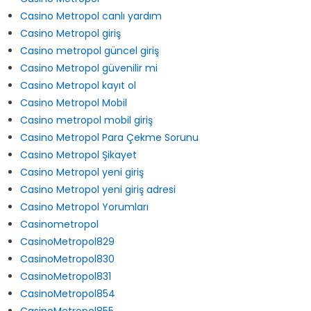
Casino Metropol canlı yardım
Casino Metropol giriş
Casino metropol güncel giriş
Casino Metropol güvenilir mi
Casino Metropol kayıt ol
Casino Metropol Mobil
Casino metropol mobil giriş
Casino Metropol Para Çekme Sorunu
Casino Metropol Şikayet
Casino Metropol yeni giriş
Casino Metropol yeni giriş adresi
Casino Metropol Yorumları
Casinometropol
CasinoMetropol829
CasinoMetropol830
CasinoMetropol831
CasinoMetropol854
CasinoMetropol855