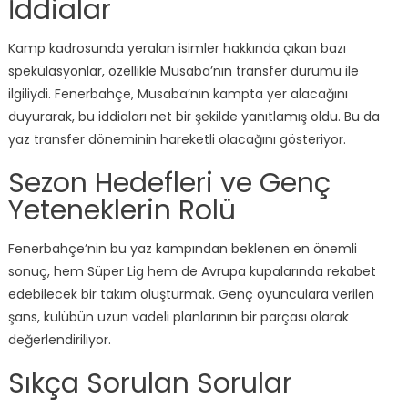
İddialar
Kamp kadrosunda yeralan isimler hakkında çıkan bazı
spekülasyonlar, özellikle Musaba’nın transfer durumu ile
ilgiliydi. Fenerbahçe, Musaba’nın kampta yer alacağını
duyurarak, bu iddiaları net bir şekilde yanıtlamış oldu. Bu da
yaz transfer döneminin hareketli olacağını gösteriyor.
Sezon Hedefleri ve Genç
Yeteneklerin Rolü
Fenerbahçe’nin bu yaz kampından beklenen en önemli
sonuç, hem Süper Lig hem de Avrupa kupalarında rekabet
edebilecek bir takım oluşturmak. Genç oyunculara verilen
şans, kulübün uzun vadeli planlarının bir parçası olarak
değerlendiriliyor.
Sıkça Sorulan Sorular