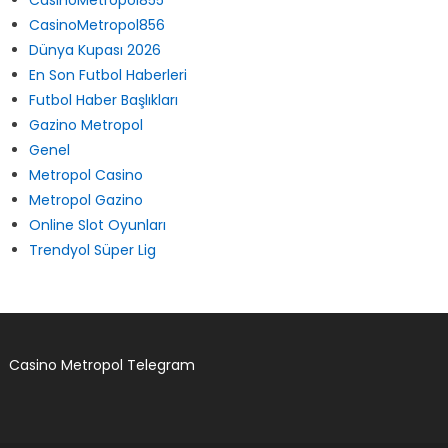
CasinoMetropol856
Dünya Kupası 2026
En Son Futbol Haberleri
Futbol Haber Başlıkları
Gazino Metropol
Genel
Metropol Casino
Metropol Gazino
Online Slot Oyunları
Trendyol Süper Lig
Casino Metropol Telegram