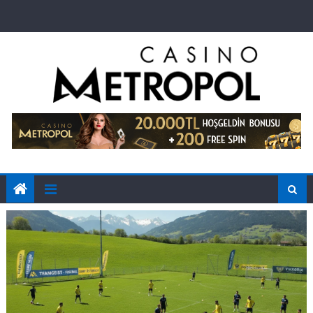
İçeriğe
geç