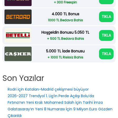
+ 300 Freespin
4.000 TL Bonus
TIKLA
1000 TL Bedava Bahis
Hoşgeldin Bonusu 5.050 TL
TIKLA
+ 500 TL Bedava Bahis
5.000 TL İade Bonusu
TIKLA
+ 1000 TL Risksiz Bahis
Son Yazılar
Rodri için Katalan-Madrid çekişmesi büyüyor
2026-2027 Trendyol 1. Lig’in Perde Açılışı Bolu’da
Fırtına’nın Yeni Kralı: Mohamed Salah İçin Tarihi İmza
Galatasaray’ın Yeni 8 Numarası İçin 9 Milyon Euro Gözden
Çıkarıldı