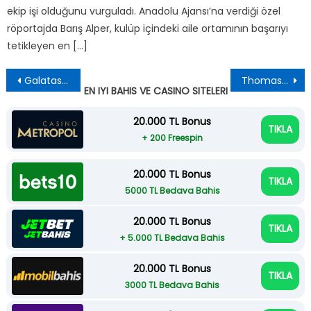
ekip işi olduğunu vurguladı. Anadolu Ajansı’na verdiği özel
röportajda Barış Alper, kulüp içindeki aile ortamının başarıyı
tetikleyen en […]
Yazı
Galatasaraylı Genç Yetenek İçin Sürpriz Milli Takım Hamlesi
Thomas Tuchel’in Zor Sınavı: Henderson’dan Kötü Haber
EN IYI BAHIS VE CASINO SITELERI
gezinmesi
20.000 TL Bonus
TIKLA
+ 200 Freespin
20.000 TL Bonus
TIKLA
5000 TL Bedava Bahis
20.000 TL Bonus
TIKLA
+ 5.000 TL Bedava Bahis
20.000 TL Bonus
TIKLA
3000 TL Bedava Bahis