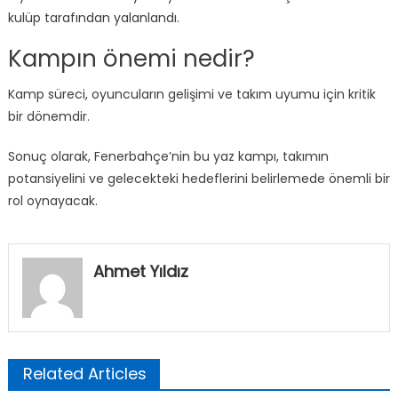
kulüp tarafından yalanlandı.
Kampın önemi nedir?
Kamp süreci, oyuncuların gelişimi ve takım uyumu için kritik
bir dönemdir.
Sonuç olarak, Fenerbahçe’nin bu yaz kampı, takımın
potansiyelini ve gelecekteki hedeflerini belirlemede önemli bir
rol oynayacak.
Ahmet Yıldız
Related Articles