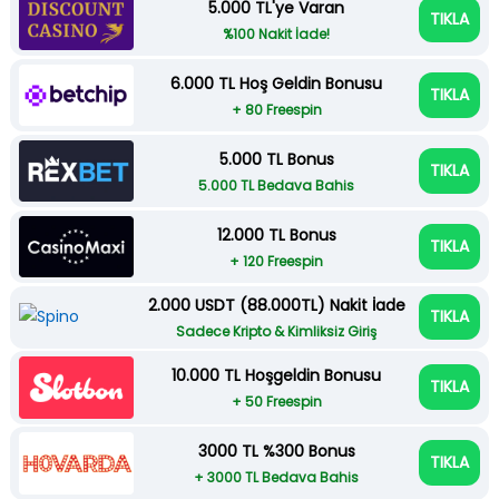
5.000 TL'ye Varan
TIKLA
%100 Nakit İade!
6.000 TL Hoş Geldin Bonusu
TIKLA
+ 80 Freespin
5.000 TL Bonus
TIKLA
5.000 TL Bedava Bahis
12.000 TL Bonus
TIKLA
+ 120 Freespin
2.000 USDT (88.000TL) Nakit İade
TIKLA
Sadece Kripto & Kimliksiz Giriş
10.000 TL Hoşgeldin Bonusu
TIKLA
+ 50 Freespin
3000 TL %300 Bonus
TIKLA
+ 3000 TL Bedava Bahis