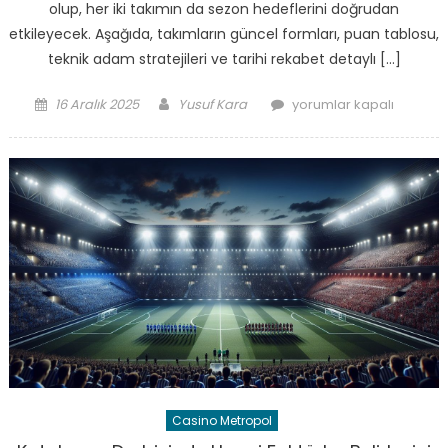
olup, her iki takımın da sezon hedeflerini doğrudan
etkileyecek. Aşağıda, takımların güncel formları, puan tablosu,
teknik adam stratejileri ve tarihi rekabet detaylı […]
Posted
Author
LaLiga
16 Aralık 2025
Yusuf Kara
yorumlar kapalı
on
Zirvesi:
Villarreal
Real
Madrid
Çarpışması
için
Casino Metropol