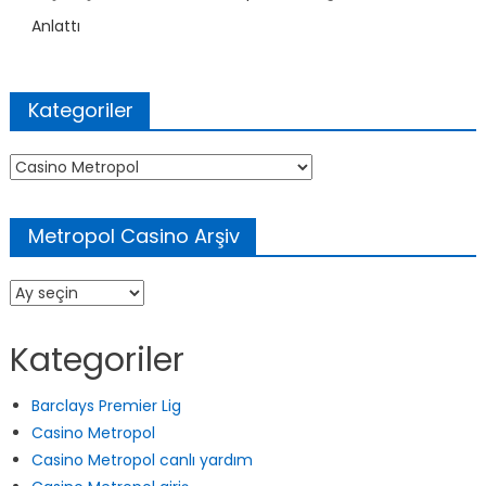
Beşiktaş Teknik Patronu Avrupa Yolculuğunu ve Planlarını
Anlattı
Kategoriler
Kategoriler
Metropol Casino Arşiv
Metropol
Casino
Arşiv
Kategoriler
Barclays Premier Lig
Casino Metropol
Casino Metropol canlı yardım