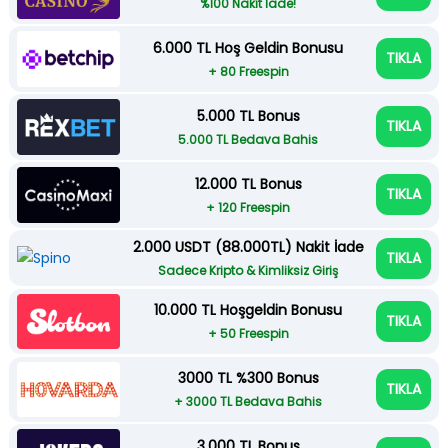
%100 Nakit İade!
6.000 TL Hoş Geldin Bonusu
TIKLA
+ 80 Freespin
5.000 TL Bonus
TIKLA
5.000 TL Bedava Bahis
12.000 TL Bonus
TIKLA
+ 120 Freespin
2.000 USDT (88.000TL) Nakit İade
TIKLA
Sadece Kripto & Kimliksiz Giriş
10.000 TL Hoşgeldin Bonusu
TIKLA
+ 50 Freespin
3000 TL %300 Bonus
TIKLA
+ 3000 TL Bedava Bahis
3.000 TL Bonus