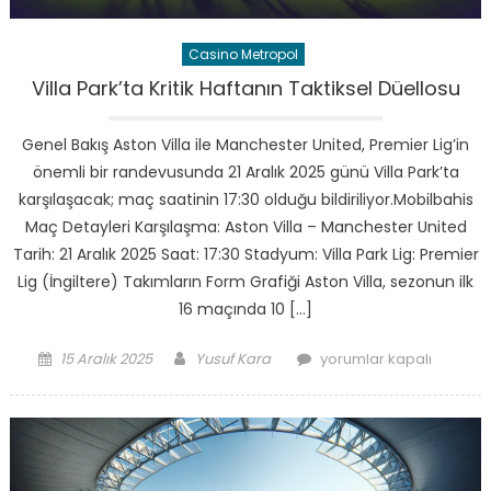
Casino Metropol
Villa Park’ta Kritik Haftanın Taktiksel Düellosu
Genel Bakış Aston Villa ile Manchester United, Premier Lig’in
önemli bir randevusunda 21 Aralık 2025 günü Villa Park’ta
karşılaşacak; maç saatinin 17:30 olduğu bildiriliyor.Mobilbahis
Maç Detayleri Karşılaşma: Aston Villa – Manchester United
Tarih: 21 Aralık 2025 Saat: 17:30 Stadyum: Villa Park Lig: Premier
Lig (İngiltere) Takımların Form Grafiği Aston Villa, sezonun ilk
16 maçında 10 […]
Posted
Author
Villa
15 Aralık 2025
Yusuf Kara
yorumlar kapalı
on
Park’ta
Kritik
Haftanın
Taktiksel
Düellosu