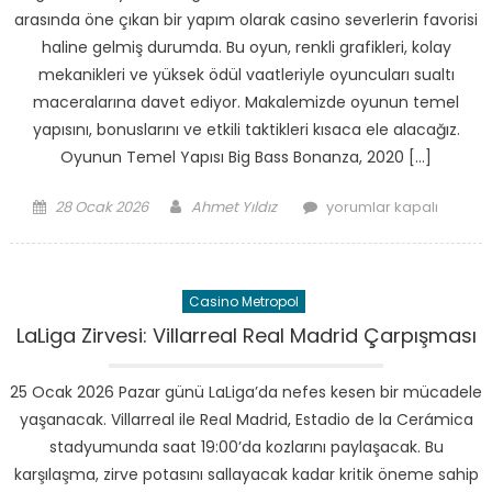
arasında öne çıkan bir yapım olarak casino severlerin favorisi
haline gelmiş durumda. Bu oyun, renkli grafikleri, kolay
mekanikleri ve yüksek ödül vaatleriyle oyuncuları sualtı
maceralarına davet ediyor. Makalemizde oyunun temel
yapısını, bonuslarını ve etkili taktikleri kısaca ele alacağız.
Oyunun Temel Yapısı Big Bass Bonanza, 2020 […]
Posted
Author
Bonanza
28 Ocak 2026
Ahmet Yıldız
yorumlar kapalı
on
Slot:
Derinlerdeki
Hazine
Casino Metropol
Avı
için
LaLiga Zirvesi: Villarreal Real Madrid Çarpışması
25 Ocak 2026 Pazar günü LaLiga’da nefes kesen bir mücadele
yaşanacak. Villarreal ile Real Madrid, Estadio de la Cerámica
stadyumunda saat 19:00’da kozlarını paylaşacak. Bu
karşılaşma, zirve potasını sallayacak kadar kritik öneme sahip