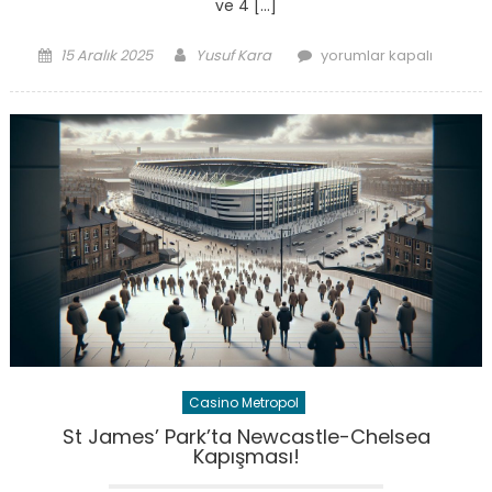
ve 4 […]
Posted
Author
City-
15 Aralık 2025
Yusuf Kara
yorumlar kapalı
on
West
Ham
Çarpışması:
Zirve
ve
Dip
Savaşı
için
Casino Metropol
St James’ Park’ta Newcastle-Chelsea
Kapışması!