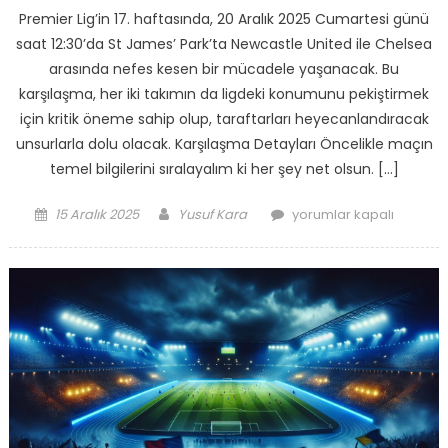
Premier Lig’in 17. haftasında, 20 Aralık 2025 Cumartesi günü
saat 12:30’da St James’ Park’ta Newcastle United ile Chelsea
arasında nefes kesen bir mücadele yaşanacak. Bu
karşılaşma, her iki takımın da ligdeki konumunu pekiştirmek
için kritik öneme sahip olup, taraftarları heyecanlandıracak
unsurlarla dolu olacak. Karşılaşma Detayları Öncelikle maçın
temel bilgilerini sıralayalım ki her şey net olsun. […]
Posted
Author
St
15 Aralık 2025
Yusuf Kara
yorumlar kapalı
on
James’
Park’ta
Newcastle-
Chelsea
Kapışması!
için