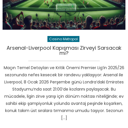
Casino Metropol
Arsenal-Liverpool Kapışması Zirveyi Sarsacak
mı?
Maçın Temel Detayları ve Kritik Önemi Premier Lig’in 2025/26
sezonunda nefes kesecek bir randevu yaklaşıyor: Arsenal ile
Liverpool, 8 Ocak 2026 Perşembe günü Londra’daki Emirates
Stadyumu‘nda saat 21:00’de kozlarını paylaşacak. Bu
mücadele, ligin zirve yarışı için dönüm noktası niteliğinde; ev
sahibi ekip şampiyonluk yolunda avantaj peşinde koşarken,
konuk takım üst sıralara tırmanma umudu taşıyor. Sezonun
[…]