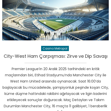
için
Casino Metropol
City-West Ham Çarpışması: Zirve ve Dip Savaşı
Premier League’in 20 Aralık 2025 tarihindeki en kritik
maçlarından biri, Etihad Stadyumu’nda Manchester City ile
West Ham United arasında oynanacak. Saat 16:00’da
başlayacak bu mücadelede, şampiyonluk peşinde koşan City,
küme düşme hattındaki rakibini ağırlayacak ve ligin kaderini
etkileyecek sonuçlar doğuracak. Maç Detayları ve Takım
Durumları Manchester City, 16 maçta 11 galibiyet, 1 beraberlik