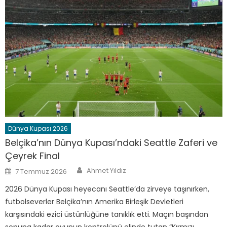
Dünya Kupası 2026
Belçika’nın Dünya Kupası’ndaki Seattle Zaferi ve
Çeyrek Final
Author
Posted
Ahmet Yıldız
7 Temmuz 2026
on
2026 Dünya Kupası heyecanı Seattle’da zirveye taşınırken,
futbolseverler Belçika’nın Amerika Birleşik Devletleri
karşısındaki ezici üstünlüğüne tanıklık etti. Maçın başından
sonuna kadar oyunun kontrolünü elinde tutan “Kırmızı