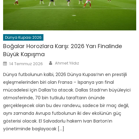
Dünya Kupası 2026
Boğalar Horozlara Karşı: 2026 Yarı Finalinde
Büyük Kapışma
Author
Posted
Ahmet Yıldız
14 Temmuz 2026
on
Dünya futbolunun kalbi, 2026 Dünya Kupası’nın en prestijli
eşleşmelerinden biri olan Fransa – İspanya yarı final
mücadelesi için Dallas’ta atacak. Dallas Stadı’nın büyüleyici
atmosferinde, 70 bin tutkulu taraftarın önünde
gerçekleşecek olan bu dev randevu, sadece bir maç değil,
aynı zamanda Avrupa futbolunun iki dev ekolünün güç
gösterisi olacak. El Salvadorlu hakem Ivan Barton’ın
yönetiminde başlayacak […]