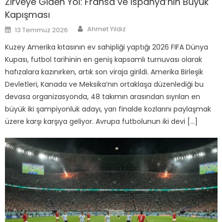
Zirveye Giden Yol: Fransa ve İspanya’nın Büyük
Kapışması
Author
Posted
Ahmet Yıldız
13 Temmuz 2026
on
Kuzey Amerika kıtasının ev sahipliği yaptığı 2026 FIFA Dünya
Kupası, futbol tarihinin en geniş kapsamlı turnuvası olarak
hafızalara kazınırken, artık son viraja girildi. Amerika Birleşik
Devletleri, Kanada ve Meksika’nın ortaklaşa düzenlediği bu
devasa organizasyonda, 48 takımın arasından sıyrılan en
büyük iki şampiyonluk adayı, yarı finalde kozlarını paylaşmak
üzere karşı karşıya geliyor. Avrupa futbolunun iki devi […]