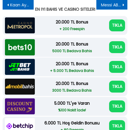
Yazı
Kaan Ayhan’ın Mucize Golü: Türkiye ABD Karşısında Onur Mücadelesini Kazandı
Messi ABD Güvenliğini Gülerek Karşıladı
EN IYI BAHIS VE CASINO SITELERI
gezinmesi
20.000 TL Bonus
TIKLA
+ 200 Freespin
20.000 TL Bonus
TIKLA
5000 TL Bedava Bahis
20.000 TL Bonus
TIKLA
+ 5.000 TL Bedava Bahis
20.000 TL Bonus
TIKLA
3000 TL Bedava Bahis
5.000 TL'ye Varan
TIKLA
%100 Nakit İade!
6.000 TL Hoş Geldin Bonusu
TIKLA
+ 80 Freespin