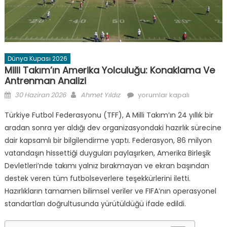
Dünya Kupası 2026
Milli Takım’ın Amerika Yolculuğu: Konaklama Ve
Antrenman Analizi
Posted
Author
Milli
30 Haziran 2026
Ahmet Yıldız
yorumlar kapalı
on
Takım’ın
Türkiye Futbol Federasyonu (TFF), A Milli Takım’ın 24 yıllık bir
Amerika
aradan sonra yer aldığı dev organizasyondaki hazırlık sürecine
Yolculuğu:
dair kapsamlı bir bilgilendirme yaptı. Federasyon, 86 milyon
Konaklama
ve
vatandaşın hissettiği duyguları paylaşırken, Amerika Birleşik
Antrenman
Devletleri’nde takımı yalnız bırakmayan ve ekran başından
Analizi
destek veren tüm futbolseverlere teşekkürlerini iletti.
için
Hazırlıkların tamamen bilimsel veriler ve FIFA’nın operasyonel
standartları doğrultusunda yürütüldüğü ifade edildi.