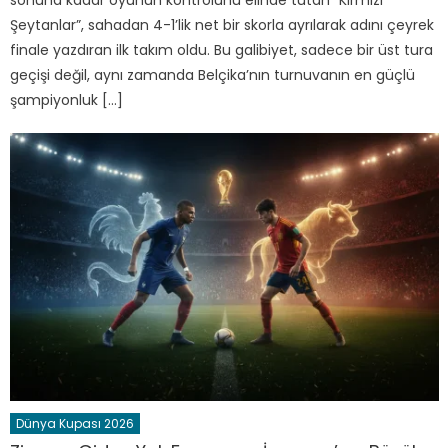
Şeytanlar”, sahadan 4-1’lik net bir skorla ayrılarak adını çeyrek
finale yazdıran ilk takım oldu. Bu galibiyet, sadece bir üst tura
geçişi değil, aynı zamanda Belçika’nın turnuvanın en güçlü
şampiyonluk […]
Dünya Kupası 2026