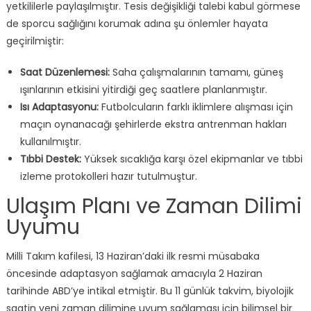
yetkililerle paylaşılmıştır. Tesis değişikliği talebi kabul görmese
de sporcu sağlığını korumak adına şu önlemler hayata
geçirilmiştir:
Saat Düzenlemesi:
Saha çalışmalarının tamamı, güneş
ışınlarının etkisini yitirdiği geç saatlere planlanmıştır.
Isı Adaptasyonu:
Futbolcuların farklı iklimlere alışması için
maçın oynanacağı şehirlerde ekstra antrenman hakları
kullanılmıştır.
Tıbbi Destek:
Yüksek sıcaklığa karşı özel ekipmanlar ve tıbbi
izleme protokolleri hazır tutulmuştur.
Ulaşım Planı ve Zaman Dilimi
Uyumu
Milli Takım kafilesi, 13 Haziran’daki ilk resmi müsabaka
öncesinde adaptasyon sağlamak amacıyla 2 Haziran
tarihinde ABD’ye intikal etmiştir. Bu 11 günlük takvim, biyolojik
saatin yeni zaman dilimine uyum sağlaması için bilimsel bir