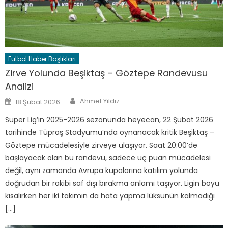
Futbol Haber Başlıkları
Zirve Yolunda Beşiktaş – Göztepe Randevusu
Analizi
Author
Posted
Ahmet Yıldız
18 Şubat 2026
on
Süper Lig’in 2025-2026 sezonunda heyecan, 22 Şubat 2026
tarihinde Tüpraş Stadyumu’nda oynanacak kritik Beşiktaş –
Göztepe mücadelesiyle zirveye ulaşıyor. Saat 20:00’de
başlayacak olan bu randevu, sadece üç puan mücadelesi
değil, aynı zamanda Avrupa kupalarına katılım yolunda
doğrudan bir rakibi saf dışı bırakma anlamı taşıyor. Ligin boyu
kısalırken her iki takımın da hata yapma lüksünün kalmadığı
[…]