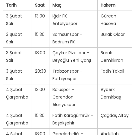
Tarih
Saat
Maç
Hakem
3 Şubat
13:00
Iğdır FK –
Gürcan
Salı
Antalyaspor
Hasova
3 Şubat
15:30
Samsunspor –
Burak Olcar
Salı
Bodrum FK
3 Şubat
18:00
Çaykur Rizespor –
Burak
Salı
Beyoğlu Yeni Çarşı
Demirkıran
3 Şubat
20:30
Trabzonspor –
Fatih Tokail
Salı
Fethiyespor
4 Şubat
13:00
Boluspor –
Ayberk
Çarşamba
Corendon
Demirbaş
Alanyaspor
4 Şubat
15:30
Fatih Karagümrük –
Çağdaş Altay
Çarşamba
Başakşehir
4 Şubat
18:00
Gençlerbirliği –
Abdullah