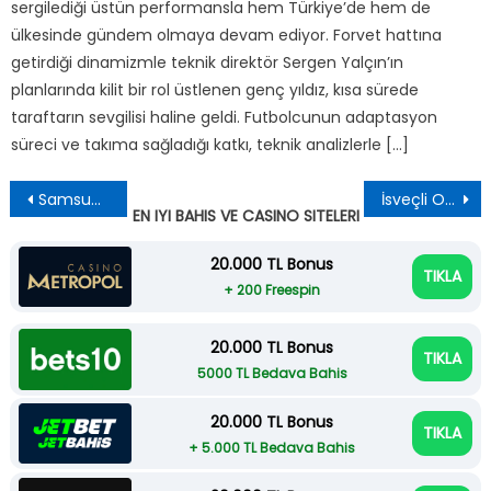
sergilediği üstün performansla hem Türkiye’de hem de
ülkesinde gündem olmaya devam ediyor. Forvet hattına
getirdiği dinamizmle teknik direktör Sergen Yalçın’ın
planlarında kilit bir rol üstlenen genç yıldız, kısa sürede
taraftarın sevgilisi haline geldi. Futbolcunun adaptasyon
süreci ve takıma sağladığı katkı, teknik analizlerle […]
Yazı
Samsunspor’dan Galatasaray’a: Eyüp Aydın’ın Dönüş Hikayesi
İsveçli Orta Sahacı Svanberg’in Galatasaray’a Transferi Beklentiyi Artırıyor
EN IYI BAHIS VE CASINO SITELERI
gezinmesi
20.000 TL Bonus
TIKLA
+ 200 Freespin
20.000 TL Bonus
TIKLA
5000 TL Bedava Bahis
20.000 TL Bonus
TIKLA
+ 5.000 TL Bedava Bahis