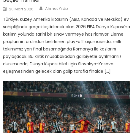
Author
Posted
Ahmet Yıldız
20 Mart 2026
on
Türkiye, Kuzey Amerika kıtasının (ABD, Kanada ve Meksika) ev
sahipliğinde gerçekleştirilecek olan 2026 FIFA Dünya Kupası’na
katılım yolunda tarihi bir sınav vermeye hazırlanıyor. Eleme
gruplarının ardından belirlenen play-off aşamasında, milli
takımımız yarı final basamağında Romanya ile kozlarını
paylaşacak. Bu kritik müsabakadan galibiyetle ayrılmamız
durumunda, Dünya Kupası bileti için Slovakya-Kosova
eşleşmesinden gelecek olan galip tarafla finalde […]