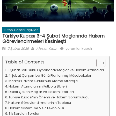
Futbol Haber Başlıkları
Türkiye Kupası 3-4 Şubat Maçlarında Hakem
Görevlendirmeleri Kesinleşti
Posted
Author
Türkiye
2 Şubat 2026
Ahmet Yıldız
yorumlar kapalı
on
Kupası
3-
Table of Contents
4
3 Şubat Salı Günü Oynanacak Maçlar ve Hakem Atamaları
Şubat
4 Şubat Çarşamba Günü Planlanmış Müsabakalar
Maçlarında
Merkez Hakem Kurulu’nun Atama Stratejisi
Hakem
Hakem Atamalarının Futbola Etkileri
Görevlendirmeleri
Dikkat Çeken Maçlar ve Hakem Profilleri
Kesinleşti
Türkiye Kupası’nın Önemi ve Hakem Sorumluluğu
için
Hakem Görevlendirmelerinin Tablosu
Hakem Sistemi ve VAR Teknolojisi
Sık Sorulan Sorular