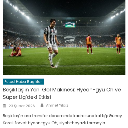
Futbol Haber Başlıkları
Beşiktaş’ın Yeni Gol Makinesi: Hyeon-gyu Oh ve
Süper Lig’deki Etkisi
Author
Posted
Ahmet Yıldız
23 Şubat 2026
on
Beşiktaş’ın ara transfer döneminde kadrosuna kattığı Güney
Koreli forvet Hyeon-gyu Oh, siyah-beyazlı formayla