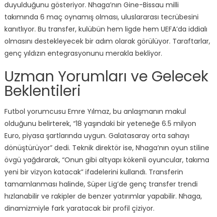
duyulduğunu gösteriyor. Nhaga’nın Gine-Bissau milli
takımında 6 maç oynamış olması, uluslararası tecrübesini
kanıtlıyor. Bu transfer, kulübün hem ligde hem UEFA’da iddialı
olmasını destekleyecek bir adım olarak görülüyor. Taraftarlar,
genç yıldızın entegrasyonunu merakla bekliyor.
Uzman Yorumları ve Gelecek
Beklentileri
Futbol yorumcusu Emre Yılmaz, bu anlaşmanın makul
olduğunu belirterek, “18 yaşındaki bir yeteneğe 6.5 milyon
Euro, piyasa şartlarında uygun. Galatasaray orta sahayı
dönüştürüyor” dedi. Teknik direktör ise, Nhaga’nın oyun stiline
övgü yağdırarak, “Onun gibi altyapı kökenli oyuncular, takıma
yeni bir vizyon katacak” ifadelerini kullandı. Transferin
tamamlanması halinde, Süper Lig’de genç transfer trendi
hızlanabilir ve rakipler de benzer yatırımlar yapabilir. Nhaga,
dinamizmiyle fark yaratacak bir profil çiziyor.