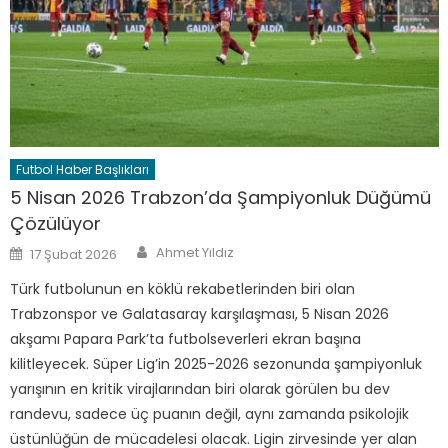
Futbol Haber Başlıkları
5 Nisan 2026 Trabzon’da Şampiyonluk Düğümü
Çözülüyor
Author
Posted
Ahmet Yıldız
17 Şubat 2026
on
Türk futbolunun en köklü rekabetlerinden biri olan
Trabzonspor ve Galatasaray karşılaşması, 5 Nisan 2026
akşamı Papara Park’ta futbolseverleri ekran başına
kilitleyecek. Süper Lig’in 2025-2026 sezonunda şampiyonluk
yarışının en kritik virajlarından biri olarak görülen bu dev
randevu, sadece üç puanın değil, aynı zamanda psikolojik
üstünlüğün de mücadelesi olacak. Ligin zirvesinde yer alan