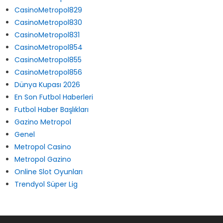
CasinoMetropol829
CasinoMetropol830
CasinoMetropol831
CasinoMetropol854
CasinoMetropol855
CasinoMetropol856
Dünya Kupası 2026
En Son Futbol Haberleri
Futbol Haber Başlıkları
Gazino Metropol
Genel
Metropol Casino
Metropol Gazino
Online Slot Oyunları
Trendyol Süper Lig