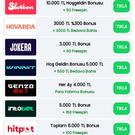
10.000 TL Hoşgeldin Bonusu
TIKLA
+ 50 Freespin
3000 TL %300 Bonus
TIKLA
+ 3000 TL Bedava Bahis
3.000 TL Bonus
TIKLA
+ 50 Freespin
Hoş Geldin Bonusu 5.000 TL
TIKLA
+ 500 TL Bedava Bahis
Her Ay 4.000 TL
TIKLA
Para Yatırma Bonusu
5.000 TL Bonus
TIKLA
+ 150 Freespin
Toplam 6.000 TL Bonus
TIKLA
+ 100 Freespin