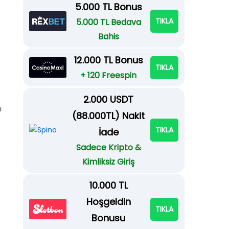
5.000 TL Bonus
TIKLA
5.000 TL Bedava
Bahis
12.000 TL Bonus
TIKLA
+ 120 Freespin
2.000 USDT
ı
(88.000TL) Nakit
TIKLA
İade
Sadece Kripto &
Kimliksiz Giriş
10.000 TL
Hoşgeldin
TIKLA
Bonusu