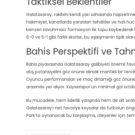
Taktiksel Beklentiler
Galatasaray, rakibini kendi yarı sahasında hapsetme
hakimiyet, kanatlarda yaratılan tehditler ve hızlı hüc
benzeri savunmacı formasyon ile topu kaybederek hı
6-0 ve 5-1 gibi farklı skorlar, bu eşleşmenin tipik olar
Bahis Perspektifi ve Tah
Bahis piyasasında Galatasaray galibiyeti önemli favor
atış potansiyelini göz önüne alırsak mantıklı bir terc
Oyuncu performansları ve maç dinamiği göz önüne alı
arasında yer alıyor. Kayserispor’un minimal gol ortal
Bu mücadele, hem liderlik yarışında hem de alt sıra
Galatasaray’ı net favoriye koysalar da futbolun öng
Park’ta oynanacak bu karşılaşma, izleyenler için tem