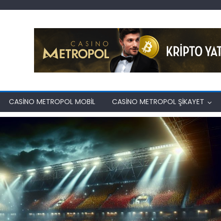
CASINO METROPOL MOBIL
CASINO METROPOL ŞIKAYET