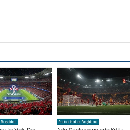
Başlıkları
Futbol Haber Başlıkları
erika’daki Dev
Ada Deplasmanında Kritik