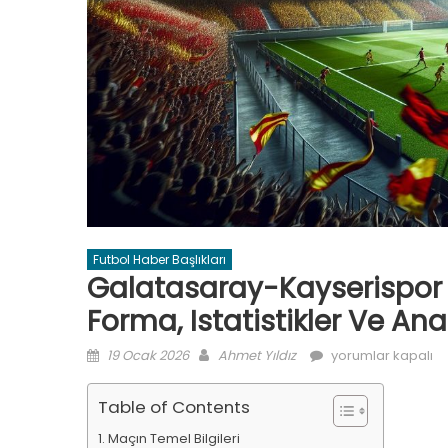
Futbol Haber Başlıkları
Galatasaray-Kayserispor 
Forma, Istatistikler Ve Anal
Posted
Author
Galatasaray-
19 Ocak 2026
Ahmet Yıldız
yorumlar kapalı
on
Kayserispor
Randevusu
Table of Contents
[1
Maçın Temel Bilgileri
Şubat