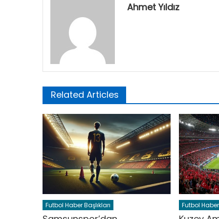
Ahmet Yıldız
Related Articles
Futbol Haber Başlıkları
Futbol Haber 
Samsunspor’dan
Kuzey Am