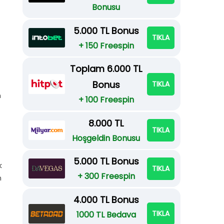
Bonusu
5.000 TL Bonus
TIKLA
+ 150 Freespin
Toplam 6.000 TL
Bonus
TIKLA
n
+ 100 Freespin
8.000 TL
TIKLA
Hoşgeldin Bonusu
5.000 TL Bonus
k
TIKLA
+ 300 Freespin
n
4.000 TL Bonus
TIKLA
1000 TL Bedava