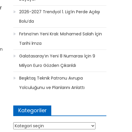
r
2026-2027 Trendyol 1. Lig’in Perde Açılışı
Bolu’da
Fırtına’nın Yeni Kralı: Mohamed Salah İçin
Tarihi İmza
ın
Galatasaray’ın Yeni 8 Numarası İçin 9
Milyon Euro Gözden Çıkarıldı
Beşiktaş Teknik Patronu Avrupa
Yolculuğunu ve Planlarını Anlattı
Kategoriler
Kategoriler