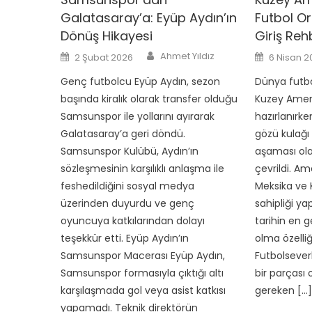
Galatasaray’a: Eyüp Aydın’ın
Futbol O
Dönüş Hikayesi
Giriş Reh
Author
Posted
Posted
Ahmet Yıldız
2 Şubat 2026
6 Nisan 2
on
on
Genç futbolcu Eyüp Aydın, sezon
Dünya futbo
başında kiralık olarak transfer olduğu
Kuzey Amer
Samsunspor ile yollarını ayırarak
hazırlanırke
Galatasaray’a geri döndü.
gözü kulağı
Samsunspor Kulübü, Aydın’ın
aşaması ola
sözleşmesinin karşılıklı anlaşma ile
çevrildi. Ame
feshedildiğini sosyal medya
Meksika ve 
üzerinden duyurdu ve genç
sahipliği y
oyuncuya katkılarından dolayı
tarihin en g
teşekkür etti. Eyüp Aydın’ın
olma özelliğ
Samsunspor Macerası Eyüp Aydın,
Futbolsever
Samsunspor formasıyla çıktığı altı
bir parçası 
karşılaşmada gol veya asist katkısı
gereken […]
yapamadı. Teknik direktörün