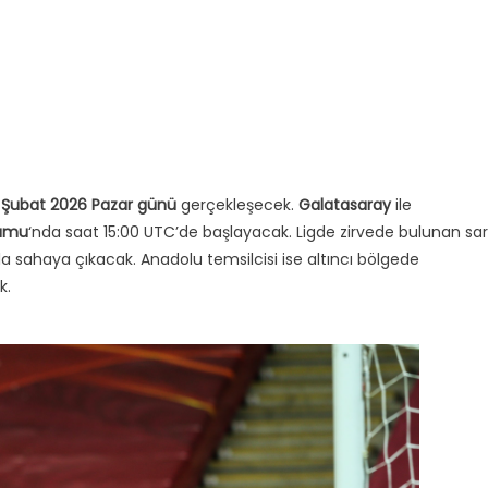
1 Şubat 2026 Pazar günü
gerçekleşecek.
Galatasaray
ile
yumu
‘nda saat 15:00 UTC’de başlayacak. Ligde zirvede bulunan sar
la sahaya çıkacak. Anadolu temsilcisi ise altıncı bölgede
k.