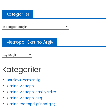
Anlattı
Kategoriler
Kategoriler
Metropol Casino Arşiv
Metropol
Casino
Arşiv
Kategoriler
Barclays Premier Lig
Casino Metropol
Casino Metropol canlı yardım
Casino Metropol giriş