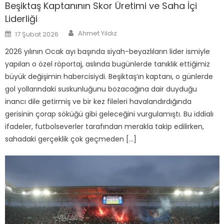
Beşiktaş Kaptanının Skor Üretimi ve Saha İçi
Liderliği
Author
Posted
Ahmet Yıldız
17 Şubat 2026
on
2026 yılının Ocak ayı başında siyah-beyazlıların lider ismiyle
yapılan o özel röportaj, aslında bugünlerde tanıklık ettiğimiz
büyük değişimin habercisiydi. Beşiktaş’ın kaptanı, o günlerde
gol yollarındaki suskunluğunu bozacağına dair duyduğu
inancı dile getirmiş ve bir kez fileleri havalandırdığında
gerisinin çorap söküğü gibi geleceğini vurgulamıştı. Bu iddialı
ifadeler, futbolseverler tarafından merakla takip edilirken,
sahadaki gerçeklik çok geçmeden […]