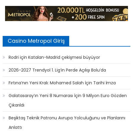
Casino Metropol Giriş
Rodri için Katalan-Madrid çekişmesi büyüyor
2026-2027 Trendyol 1. Lig’in Perde Açılışı Bolu’da
Fırtına’nın Yeni Kralı: Mohamed Salah İçin Tarihi İmza
Galatasaray’ın Yeni 8 Numarası İçin 9 Milyon Euro Gözden
Çıkarıldı
Beşiktaş Teknik Patronu Avrupa Yolculuğunu ve Planlarını