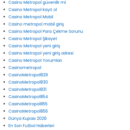
Casino metropol güncel giriş
Casino Metropol güvenilir mi
Casino Metropol kayıt ol
Casino Metropol Mobil
Casino metropol mobil giriş
Casino Metropol Para Çekme Sorunu
Casino Metropol Şikayet
Casino Metropol yeni giriş
Casino Metropol yeni giriş adresi
Casino Metropol Yorumları
Casinometropol
CasinoMetropol829
CasinoMetropol830
CasinoMetropol831
CasinoMetropol854
CasinoMetropol855
CasinoMetropol856
Dünya Kupası 2026