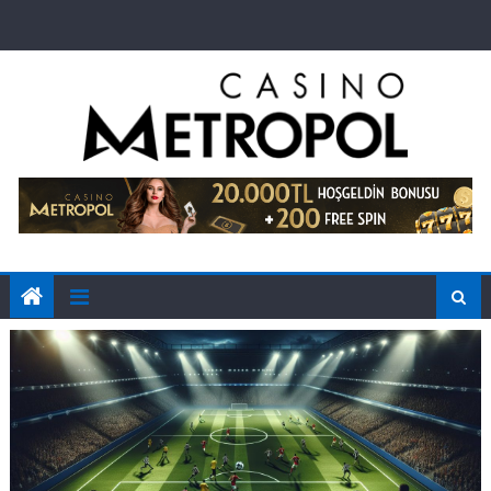
İçeriğe
geç