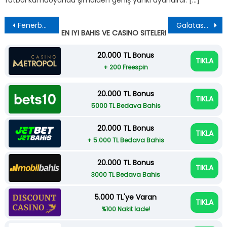
Yazı
Fenerbahçe’nin Yeni Transferlerle Yükselen Performansı ve Avrupa Hedefleri
Galatasaray ve Juventus’un Devler Ligi Çatışması
EN IYI BAHIS VE CASINO SITELERI
gezinmesi
20.000 TL Bonus
TIKLA
+ 200 Freespin
20.000 TL Bonus
TIKLA
5000 TL Bedava Bahis
20.000 TL Bonus
TIKLA
+ 5.000 TL Bedava Bahis
20.000 TL Bonus
TIKLA
3000 TL Bedava Bahis
5.000 TL'ye Varan
TIKLA
%100 Nakit İade!