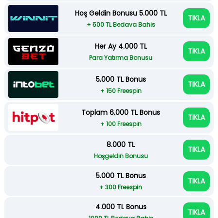
Hoş Geldin Bonusu 5.000 TL
TIKLA
+ 500 TL Bedava Bahis
Her Ay 4.000 TL
TIKLA
Para Yatırma Bonusu
5.000 TL Bonus
TIKLA
+ 150 Freespin
Toplam 6.000 TL Bonus
TIKLA
+ 100 Freespin
8.000 TL
TIKLA
Hoşgeldin Bonusu
5.000 TL Bonus
TIKLA
+ 300 Freespin
4.000 TL Bonus
TIKLA