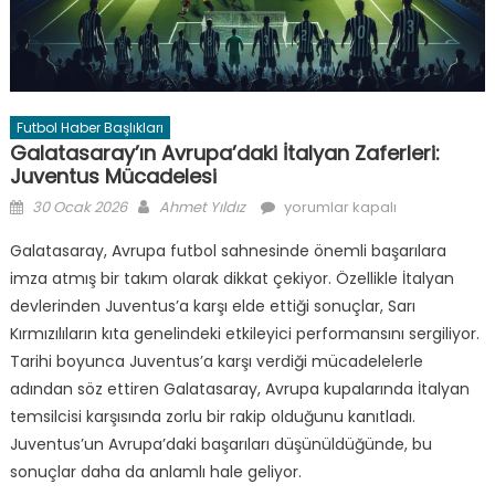
Futbol Haber Başlıkları
Galatasaray’ın Avrupa’daki İtalyan Zaferleri:
Juventus Mücadelesi
Posted
Author
Galatasaray’ın
30 Ocak 2026
Ahmet Yıldız
yorumlar kapalı
on
Avrupa’daki
Galatasaray, Avrupa futbol sahnesinde önemli başarılara
İtalyan
imza atmış bir takım olarak dikkat çekiyor. Özellikle İtalyan
Zaferleri:
devlerinden Juventus’a karşı elde ettiği sonuçlar, Sarı
Juventus
Mücadelesi
Kırmızılıların kıta genelindeki etkileyici performansını sergiliyor.
için
Tarihi boyunca Juventus’a karşı verdiği mücadelelerle
adından söz ettiren Galatasaray, Avrupa kupalarında İtalyan
temsilcisi karşısında zorlu bir rakip olduğunu kanıtladı.
Juventus’un Avrupa’daki başarıları düşünüldüğünde, bu
sonuçlar daha da anlamlı hale geliyor.