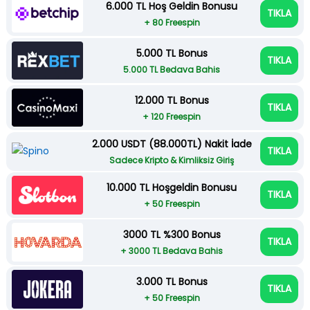
6.000 TL Hoş Geldin Bonusu
TIKLA
+ 80 Freespin
5.000 TL Bonus
TIKLA
5.000 TL Bedava Bahis
12.000 TL Bonus
TIKLA
+ 120 Freespin
2.000 USDT (88.000TL) Nakit İade
TIKLA
Sadece Kripto & Kimliksiz Giriş
10.000 TL Hoşgeldin Bonusu
TIKLA
+ 50 Freespin
3000 TL %300 Bonus
TIKLA
+ 3000 TL Bedava Bahis
3.000 TL Bonus
TIKLA
+ 50 Freespin