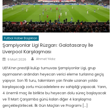
Futbol Haber Başlıkları
Şampiyonlar Ligi Rüzgarı: Galatasaray İle
Liverpool Karşılaşması
Author
Posted
Ahmet Yıldız
9 Mart 2026
on
UEFA’nın prestijli kulüp turnuvası Şampiyonlar Ligi, grup
aşamasının ardından heyecan verici eleme turlarına geçiş
yapıyor. Son 16 turu, takımların yarı finale uzanan yolda
karşılaşacağı zorlu mücadelelere ev sahipliği yapacak. Yarın,
4 önemli maç ile birlikte bu heyecan dolu süreç başlayacak
ve 11 Mart Çarşamba günü kalan diğer 4 karşılaşma
gerçekleştirilecek. İlk Gün Maçları ve Programı […]