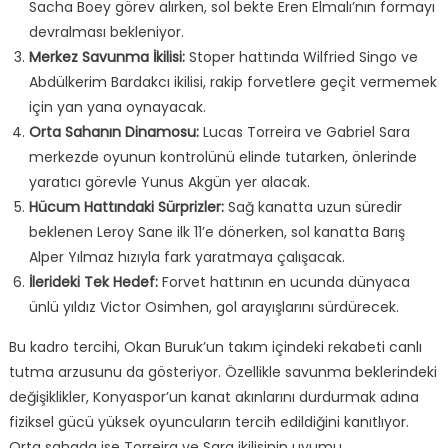
Sacha Boey görev alırken, sol bekte Eren Elmalı’nın formayı
devralması bekleniyor.
Merkez Savunma İkilisi:
Stoper hattında Wilfried Singo ve
Abdülkerim Bardakcı ikilisi, rakip forvetlere geçit vermemek
için yan yana oynayacak.
Orta Sahanın Dinamosu:
Lucas Torreira ve Gabriel Sara
merkezde oyunun kontrolünü elinde tutarken, önlerinde
yaratıcı görevle Yunus Akgün yer alacak.
Hücum Hattındaki Sürprizler:
Sağ kanatta uzun süredir
beklenen Leroy Sane ilk 11’e dönerken, sol kanatta Barış
Alper Yılmaz hızıyla fark yaratmaya çalışacak.
İlerideki Tek Hedef:
Forvet hattının en ucunda dünyaca
ünlü yıldız Victor Osimhen, gol arayışlarını sürdürecek.
Bu kadro tercihi, Okan Buruk’un takım içindeki rekabeti canlı
tutma arzusunu da gösteriyor. Özellikle savunma beklerindeki
değişiklikler, Konyaspor’un kanat akınlarını durdurmak adına
fiziksel gücü yüksek oyuncuların tercih edildiğini kanıtlıyor.
Orta sahada ise Torreira ve Sara ikilisinin uyumu,