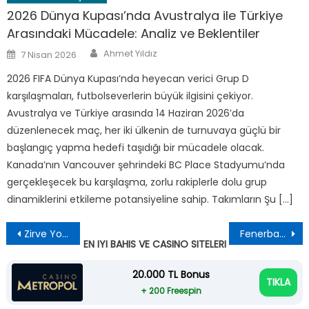
2026 Dünya Kupası’nda Avustralya ile Türkiye
Arasındaki Mücadele: Analiz ve Beklentiler
Author
Posted
Ahmet Yıldız
7 Nisan 2026
on
2026 FIFA Dünya Kupası’nda heyecan verici Grup D
karşılaşmaları, futbolseverlerin büyük ilgisini çekiyor.
Avustralya ve Türkiye arasında 14 Haziran 2026’da
düzenlenecek maç, her iki ülkenin de turnuvaya güçlü bir
başlangıç yapma hedefi taşıdığı bir mücadele olacak.
Kanada’nın Vancouver şehrindeki BC Place Stadyumu’nda
gerçekleşecek bu karşılaşma, zorlu rakiplerle dolu grup
dinamiklerini etkileme potansiyeline sahip. Takımların Şu […]
Yazı
Zirve Yolunda Beşiktaş – Göztepe Randevusu Analizi
Fenerbahçe – Nottingham Forest Avrupa Ligi Mücadelesi: Tüm Detaylar
EN IYI BAHIS VE CASINO SITELERI
gezinmesi
20.000 TL Bonus
TIKLA
+ 200 Freespin