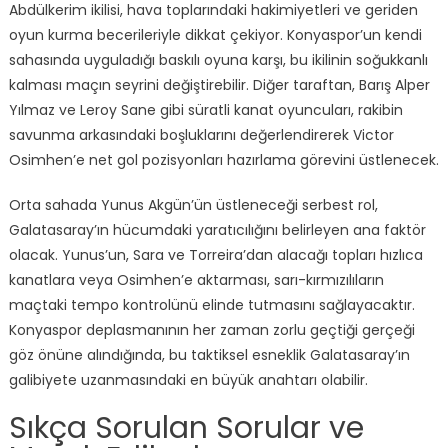
Abdülkerim ikilisi, hava toplarındaki hakimiyetleri ve geriden
oyun kurma becerileriyle dikkat çekiyor. Konyaspor’un kendi
sahasında uyguladığı baskılı oyuna karşı, bu ikilinin soğukkanlı
kalması maçın seyrini değiştirebilir. Diğer taraftan, Barış Alper
Yılmaz ve Leroy Sane gibi süratli kanat oyuncuları, rakibin
savunma arkasındaki boşluklarını değerlendirerek Victor
Osimhen’e net gol pozisyonları hazırlama görevini üstlenecek.
Orta sahada Yunus Akgün’ün üstleneceği serbest rol,
Galatasaray’ın hücumdaki yaratıcılığını belirleyen ana faktör
olacak. Yunus’un, Sara ve Torreira’dan alacağı topları hızlıca
kanatlara veya Osimhen’e aktarması, sarı-kırmızılıların
maçtaki tempo kontrolünü elinde tutmasını sağlayacaktır.
Konyaspor deplasmanının her zaman zorlu geçtiği gerçeği
göz önüne alındığında, bu taktiksel esneklik Galatasaray’ın
galibiyete uzanmasındaki en büyük anahtarı olabilir.
Sıkça Sorulan Sorular ve