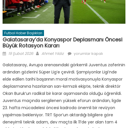
Futbol Haber Başlıkları
Galatasaray’da Konyaspor Deplasmanı Öncesi
Büyük Rotasyon Kararı
Posted
Author
Galatasaray’da
19 Şubat 2026
Ahmet Yıldız
yorumlar kapalı
on
Konyaspor
Galatasaray, Avrupa arenasındaki görkemli Juventus zaferinin
Deplasmanı
ardından gözlerini Süper Lig’e çevirdi. Şampiyonlar Ligi’nde
Öncesi
elde edilen tarihi başarının moral motivasyonuyla Konyaspor
Büyük
Rotasyon
deplasmanına hazırlanan sarı-kırmızılı ekipte, teknik direktör
Kararı
Okan Buruk’un radikal bir karar aşamasında olduğu öğrenildi.
için
Juventus maçında sergilenen yüksek eforun ardından, ligde
23. hafta mücadelesi öncesi kadroda önemli bir revizyon
yapılması bekleniyor. TRT Spor’un aktardığı bilgilere göre
deneyimli teknik adam, dev maçta ilk 11’de yer alan tam 4