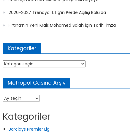
Rodri için Katalan-Madrid çekişmesi büyüyor
2026-2027 Trendyol 1. Lig’in Perde Açılışı Bolu’da
Fırtına’nın Yeni Kralı: Mohamed Salah İçin Tarihi İmza
Kategoriler
Kategoriler
Metropol Casino Arşiv
Metropol
Casino
Arşiv
Kategoriler