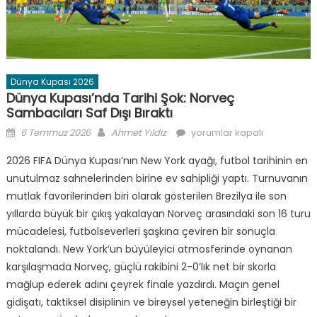
Dünya Kupası 2026
Dünya Kupası’nda Tarihi Şok: Norveç
Sambacıları Saf Dışı Bıraktı
Posted
Author
Dünya
6 Temmuz 2026
Ahmet Yıldız
yorumlar kapalı
on
Kupası’nda
2026 FIFA Dünya Kupası’nın New York ayağı, futbol tarihinin en
Tarihi
unutulmaz sahnelerinden birine ev sahipliği yaptı. Turnuvanın
Şok:
mutlak favorilerinden biri olarak gösterilen Brezilya ile son
Norveç
Sambacıları
yıllarda büyük bir çıkış yakalayan Norveç arasındaki son 16 turu
Saf
mücadelesi, futbolseverleri şaşkına çeviren bir sonuçla
Dışı
noktalandı. New York’un büyüleyici atmosferinde oynanan
Bıraktı
karşılaşmada Norveç, güçlü rakibini 2-0’lık net bir skorla
için
mağlup ederek adını çeyrek finale yazdırdı. Maçın genel
gidişatı, taktiksel disiplinin ve bireysel yeteneğin birleştiği bir