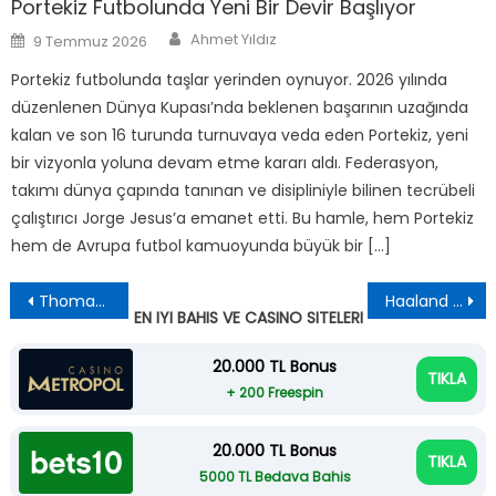
Portekiz Futbolunda Yeni Bir Devir Başlıyor
Author
Posted
Ahmet Yıldız
9 Temmuz 2026
on
Portekiz futbolunda taşlar yerinden oynuyor. 2026 yılında
düzenlenen Dünya Kupası’nda beklenen başarının uzağında
kalan ve son 16 turunda turnuvaya veda eden Portekiz, yeni
bir vizyonla yoluna devam etme kararı aldı. Federasyon,
takımı dünya çapında tanınan ve disipliniyle bilinen tecrübeli
çalıştırıcı Jorge Jesus’a emanet etti. Bu hamle, hem Portekiz
hem de Avrupa futbol kamuoyunda büyük bir […]
Yazı
Thomas Tuchel’in Zor Sınavı: Henderson’dan Kötü Haber
Haaland Fırtınası: Norveç Brezilya’yı Kupadan Eledi
EN IYI BAHIS VE CASINO SITELERI
gezinmesi
20.000 TL Bonus
TIKLA
+ 200 Freespin
20.000 TL Bonus
TIKLA
5000 TL Bedava Bahis