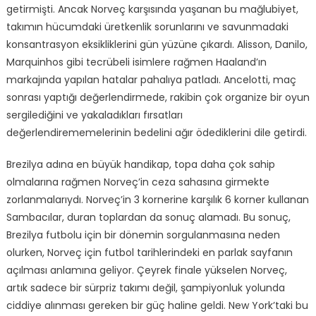
getirmişti. Ancak Norveç karşısında yaşanan bu mağlubiyet,
takımın hücumdaki üretkenlik sorunlarını ve savunmadaki
konsantrasyon eksikliklerini gün yüzüne çıkardı. Alisson, Danilo,
Marquinhos gibi tecrübeli isimlere rağmen Haaland’ın
markajında yapılan hatalar pahalıya patladı. Ancelotti, maç
sonrası yaptığı değerlendirmede, rakibin çok organize bir oyun
sergilediğini ve yakaladıkları fırsatları
değerlendirememelerinin bedelini ağır ödediklerini dile getirdi.
Brezilya adına en büyük handikap, topa daha çok sahip
olmalarına rağmen Norveç’in ceza sahasına girmekte
zorlanmalarıydı. Norveç’in 3 kornerine karşılık 6 korner kullanan
Sambacılar, duran toplardan da sonuç alamadı. Bu sonuç,
Brezilya futbolu için bir dönemin sorgulanmasına neden
olurken, Norveç için futbol tarihlerindeki en parlak sayfanın
açılması anlamına geliyor. Çeyrek finale yükselen Norveç,
artık sadece bir sürpriz takımı değil, şampiyonluk yolunda
ciddiye alınması gereken bir güç haline geldi. New York’taki bu