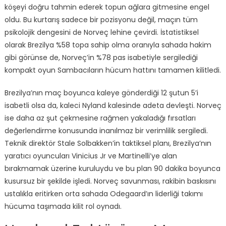
köşeyi doğru tahmin ederek topun ağlara gitmesine engel
oldu. Bu kurtarış sadece bir pozisyonu değil, maçın tüm
psikolojik dengesini de Norveç lehine çevirdi. İstatistiksel
olarak Brezilya %58 topa sahip olma oranıyla sahada hakim
gibi görünse de, Norveç’in %78 pas isabetiyle sergilediği
kompakt oyun Sambacıların hücum hattını tamamen kilitledi.
Brezilya’nın maç boyunca kaleye gönderdiği 12 şutun 5’i
isabetli olsa da, kaleci Nyland kalesinde adeta devleşti. Norveç
ise daha az şut çekmesine rağmen yakaladığı fırsatları
değerlendirme konusunda inanılmaz bir verimlilik sergiledi.
Teknik direktör Stale Solbakken’in taktiksel planı, Brezilya’nın
yaratıcı oyuncuları Vinicius Jr ve Martinelli’ye alan
bırakmamak üzerine kuruluydu ve bu plan 90 dakika boyunca
kusursuz bir şekilde işledi. Norveç savunması, rakibin baskısını
ustalıkla eritirken orta sahada Odegaard’ın liderliği takımı
hücuma taşımada kilit rol oynadı.