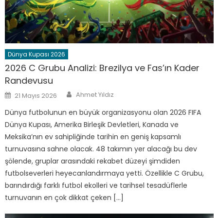
Dünya Kupası 2026
2026 C Grubu Analizi: Brezilya ve Fas’ın Kader
Randevusu
Author
Posted
Ahmet Yıldız
21 Mayıs 2026
on
Dünya futbolunun en büyük organizasyonu olan 2026 FIFA
Dünya Kupası, Amerika Birleşik Devletleri, Kanada ve
Meksika’nın ev sahipliğinde tarihin en geniş kapsamlı
turnuvasına sahne olacak. 48 takımın yer alacağı bu dev
şölende, gruplar arasındaki rekabet düzeyi şimdiden
futbolseverleri heyecanlandırmaya yetti. Özellikle C Grubu,
barındırdığı farklı futbol ekolleri ve tarihsel tesadüflerle
turnuvanın en çok dikkat çeken […]