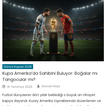
Dünya Kupası 2026
Kupa Amerika’da Sahibini Buluyor: Boğalar mı
Tangocular mı?
Author
Posted
Ahmet Yıldız
16 Temmuz 2026
on
Futbol dünyasının dört yıldır beklediği o büyük an nihayet
kapıya dayandı. Kuzey Amerika topraklarında düzenlenen ve