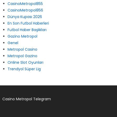
CasinoMetropol854
CasinoMetropol855
CasinoMetropol856
Dünya Kupası 2026
En Son Futbol Haberleri
Futbol Haber Başlıkları
Gazino Metropol
Genel
Metropol Casino
Metropol Gazino
Online Slot Oyunları
Trendyol Süper Lig
Casino Metropol Telegram