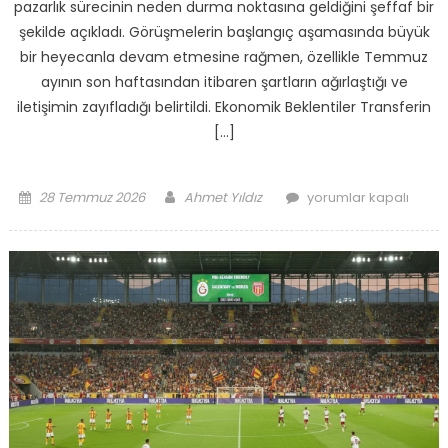
pazarlık sürecinin neden durma noktasına geldiğini şeffaf bir
şekilde açıkladı. Görüşmelerin başlangıç aşamasında büyük
bir heyecanla devam etmesine rağmen, özellikle Temmuz
ayının son haftasından itibaren şartların ağırlaştığı ve
iletişimin zayıfladığı belirtildi. Ekonomik Beklentiler Transferin
[…]
Posted
Author
Siyah
28 Temmuz 2026
Ahmet Yıldız
yorumlar kapalı
on
Beyazlı
Yönetim
Salah
Masasından
Neden
Kalktı?
için