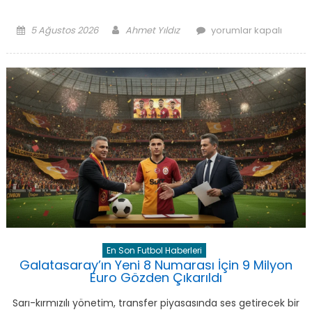
Posted
Author
Fırtına’nın
5 Ağustos 2026
Ahmet Yıldız
yorumlar kapalı
on
Yeni
Kralı:
Mohamed
Salah
İçin
Tarihi
İmza
için
En Son Futbol Haberleri
Galatasaray’ın Yeni 8 Numarası İçin 9 Milyon
Euro Gözden Çıkarıldı
Sarı-kırmızılı yönetim, transfer piyasasında ses getirecek bir