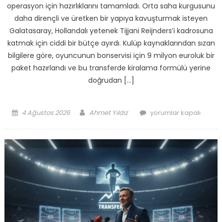
operasyon için hazırlıklarını tamamladı. Orta saha kurgusunu
daha dirençli ve üretken bir yapıya kavuşturmak isteyen
Galatasaray, Hollandalı yetenek Tijjani Reijnders’i kadrosuna
katmak için ciddi bir bütçe ayırdı. Kulüp kaynaklarından sızan
bilgilere göre, oyuncunun bonservisi için 9 milyon euroluk bir
paket hazırlandı ve bu transferde kiralama formülü yerine
doğrudan […]
Posted
Author
Galatasaray’ın
4 Ağustos 2026
Ahmet Yıldız
yorumlar kapalı
on
Yeni
8
Numarası
İçin
9
Milyon
Euro
Gözden
Çıkarıldı