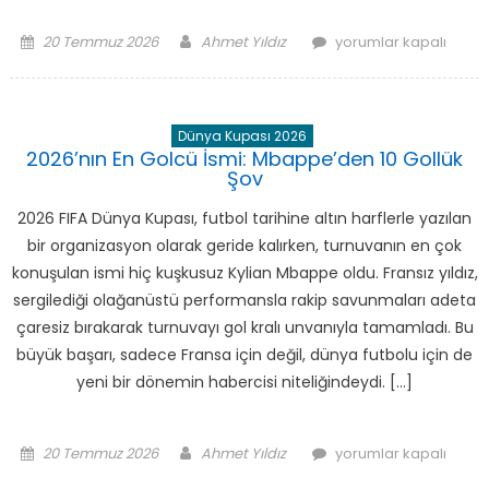
Posted
Author
Altın
20 Temmuz 2026
Ahmet Yıldız
yorumlar kapalı
on
Ayakkabı
Sahibini
Buldu:
Dünya Kupası 2026
2026’nın
2026’nın En Golcü İsmi: Mbappe’den 10 Gollük
En
Şov
Büyük
Golcüsü
2026 FIFA Dünya Kupası, futbol tarihine altın harflerle yazılan
için
bir organizasyon olarak geride kalırken, turnuvanın en çok
konuşulan ismi hiç kuşkusuz Kylian Mbappe oldu. Fransız yıldız,
sergilediği olağanüstü performansla rakip savunmaları adeta
çaresiz bırakarak turnuvayı gol kralı unvanıyla tamamladı. Bu
büyük başarı, sadece Fransa için değil, dünya futbolu için de
yeni bir dönemin habercisi niteliğindeydi. […]
Posted
Author
2026’nın
20 Temmuz 2026
Ahmet Yıldız
yorumlar kapalı
on
En