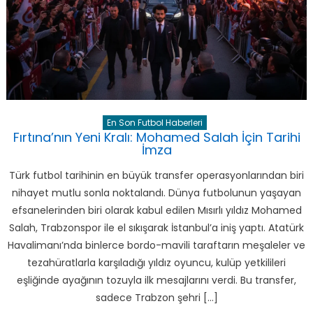
En Son Futbol Haberleri
Fırtına’nın Yeni Kralı: Mohamed Salah İçin Tarihi
İmza
Türk futbol tarihinin en büyük transfer operasyonlarından biri
nihayet mutlu sonla noktalandı. Dünya futbolunun yaşayan
efsanelerinden biri olarak kabul edilen Mısırlı yıldız Mohamed
Salah, Trabzonspor ile el sıkışarak İstanbul’a iniş yaptı. Atatürk
Havalimanı’nda binlerce bordo-mavili taraftarın meşaleler ve
tezahüratlarla karşıladığı yıldız oyuncu, kulüp yetkilileri
eşliğinde ayağının tozuyla ilk mesajlarını verdi. Bu transfer,
sadece Trabzon şehri […]