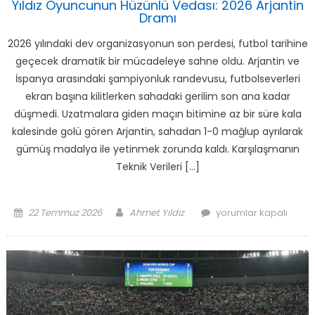
Yıldız Oyuncunun Hüzünlü Vedası: 2026 Arjantin
Dramı
2026 yılındaki dev organizasyonun son perdesi, futbol tarihine
geçecek dramatik bir mücadeleye sahne oldu. Arjantin ve
İspanya arasındaki şampiyonluk randevusu, futbolseverleri
ekran başına kilitlerken sahadaki gerilim son ana kadar
düşmedi. Uzatmalara giden maçın bitimine az bir süre kala
kalesinde golü gören Arjantin, sahadan 1-0 mağlup ayrılarak
gümüş madalya ile yetinmek zorunda kaldı. Karşılaşmanın
Teknik Verileri […]
Posted
Author
Yıldız
22 Temmuz 2026
Ahmet Yıldız
yorumlar kapalı
on
Oyuncunun
Hüzünlü
Vedası:
2026
Arjantin
Dramı