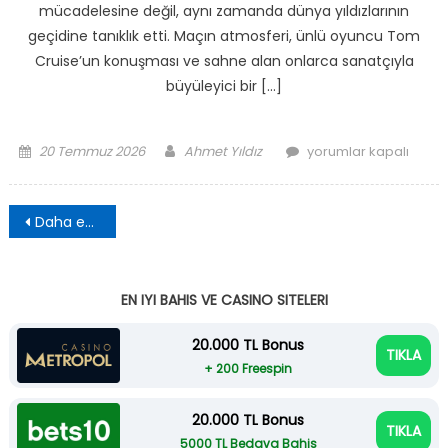
mücadelesine değil, aynı zamanda dünya yıldızlarının
geçidine tanıklık etti. Maçın atmosferi, ünlü oyuncu Tom
Cruise’un konuşması ve sahne alan onlarca sanatçıyla
büyüleyici bir […]
Posted
Author
Matadorların
20 Temmuz 2026
Ahmet Yıldız
yorumlar kapalı
on
Tarihi
Zaferi:
Yazı
2026’nın
Daha eski yazılar
gezinmesi
En
Büyüğü
İspanya
EN IYI BAHIS VE CASINO SITELERI
için
20.000 TL Bonus
TIKLA
+ 200 Freespin
20.000 TL Bonus
TIKLA
5000 TL Bedava Bahis