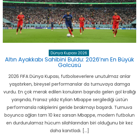
için
Dünya Kupası 2026
Altın Ayakkabı Sahibini Buldu: 2026’nın En Büyük
Golcüsü
2026 FIFA Dünya Kupası, futbolseverlere unutulmaz anlar
yaşatırken, bireysel performanslar da turnuvaya damga
vurdu. En çok merak edilen konuların başında gelen gol krallığı
yarışında, Fransız yıldız Kylian Mbappe sergilediği üstün
performansla rakiplerini geride bırakmayı başardı. Turnuva
boyunca ağları tam 10 kez sarsan Mbappe, modern futbolun
en durdurulamaz hücum silahlarından biri olduğunu bir kez
daha kanıtladı. […]