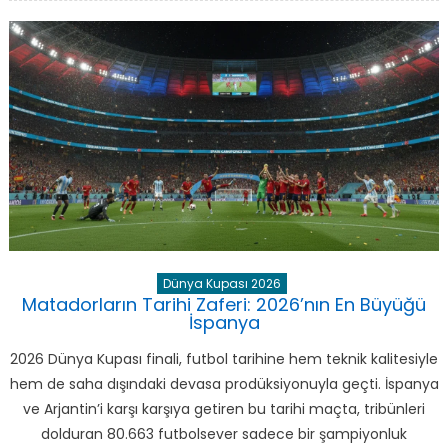
Golcü
İsmi:
Mbappe’den
10
Gollük
Şov
için
Dünya Kupası 2026
Matadorların Tarihi Zaferi: 2026’nın En Büyüğü
İspanya
2026 Dünya Kupası finali, futbol tarihine hem teknik kalitesiyle
hem de saha dışındaki devasa prodüksiyonuyla geçti. İspanya
ve Arjantin’i karşı karşıya getiren bu tarihi maçta, tribünleri
dolduran 80.663 futbolsever sadece bir şampiyonluk