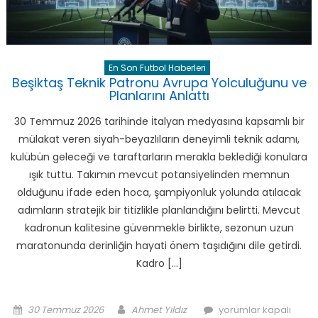
için
En Son Futbol Haberleri
Beşiktaş Teknik Patronu Avrupa Yolculuğunu ve
Planlarını Anlattı
30 Temmuz 2026 tarihinde İtalyan medyasına kapsamlı bir
mülakat veren siyah-beyazlıların deneyimli teknik adamı,
kulübün geleceği ve taraftarların merakla beklediği konulara
ışık tuttu. Takımın mevcut potansiyelinden memnun
olduğunu ifade eden hoca, şampiyonluk yolunda atılacak
adımların stratejik bir titizlikle planlandığını belirtti. Mevcut
kadronun kalitesine güvenmekle birlikte, sezonun uzun
maratonunda derinliğin hayati önem taşıdığını dile getirdi.
Kadro […]
Posted
Author
Beşiktaş
30 Temmuz 2026
Ahmet Yıldız
yorumlar kapalı