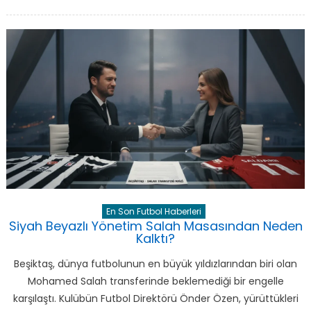
on
Teknik
Patronu
Avrupa
Yolculuğunu
ve
Planlarını
Anlattı
için
En Son Futbol Haberleri
Siyah Beyazlı Yönetim Salah Masasından Neden
Kalktı?
Beşiktaş, dünya futbolunun en büyük yıldızlarından biri olan
Mohamed Salah transferinde beklemediği bir engelle
karşılaştı. Kulübün Futbol Direktörü Önder Özen, yürüttükleri