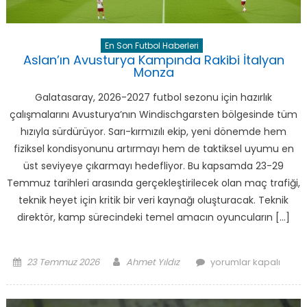
En Son Futbol Haberleri
Aslan’ın Avusturya Kampında Rakibi İtalyan
Monza
Galatasaray, 2026-2027 futbol sezonu için hazırlık
çalışmalarını Avusturya’nın Windischgarsten bölgesinde tüm
hızıyla sürdürüyor. Sarı-kırmızılı ekip, yeni dönemde hem
fiziksel kondisyonunu artırmayı hem de taktiksel uyumu en
üst seviyeye çıkarmayı hedefliyor. Bu kapsamda 23-29
Temmuz tarihleri arasında gerçekleştirilecek olan maç trafiği,
teknik heyet için kritik bir veri kaynağı oluşturacak. Teknik
direktör, kamp sürecindeki temel amacın oyuncuların […]
Posted
Author
Aslan’ın
23 Temmuz 2026
Ahmet Yıldız
yorumlar kapalı
on
Avusturya
Kampında