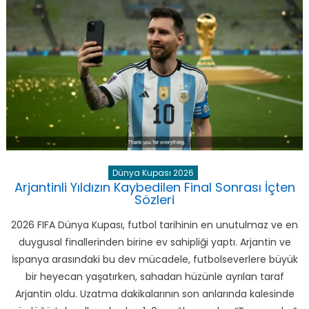
Rakibi
İtalyan
Monza
için
Dünya Kupası 2026
Arjantinli Yıldızın Kaybedilen Final Sonrası İçten
Sözleri
2026 FIFA Dünya Kupası, futbol tarihinin en unutulmaz ve en
duygusal finallerinden birine ev sahipliği yaptı. Arjantin ve
İspanya arasındaki bu dev mücadele, futbolseverlere büyük
bir heyecan yaşatırken, sahadan hüzünle ayrılan taraf
Arjantin oldu. Uzatma dakikalarının son anlarında kalesinde