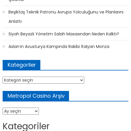
Çıkarıldı
Beşiktaş Teknik Patronu Avrupa Yolculuğunu ve Planlarını
Anlattı
Siyah Beyazlı Yönetim Salah Masasından Neden Kalktı?
Aslan’ın Avusturya Kampında Rakibi İtalyan Monza
Kategoriler
Kategoriler
Metropol Casino Arşiv
Metropol
Casino
Arşiv